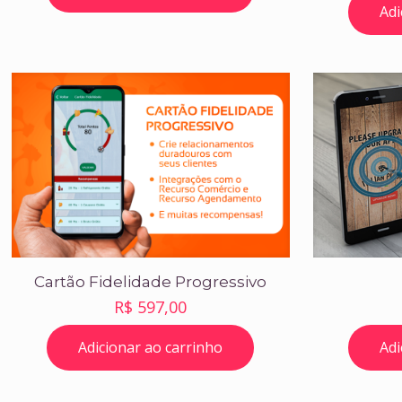
Adi
Cartão Fidelidade Progressivo
R$
597,00
Adicionar ao carrinho
Adi