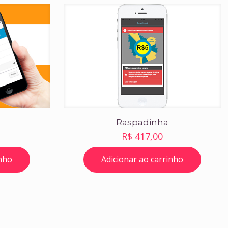
Raspadinha
R$
417,00
inho
Adicionar ao carrinho