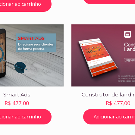
cionar ao carrinho
Smart Ads
Construtor de landi
R$
477,00
R$
477,00
cionar ao carrinho
Adicionar ao carr