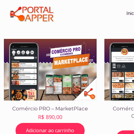
Inic
Comércio PRO – MarketPlace
Comérci
R$
890,00
Adicionar ao carrinho