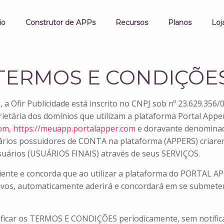
io
Construtor de APPs
Recursos
Planos
Loj
TERMOS E CONDIÇÕE
e
, a Ofir Publicidade está inscrito no CNPJ sob nº 23.629.356
prietária dos domínios que utilizam a plataforma Portal App
com
,
https://meuapp.portalapper.com
e doravante denominad
 possuidores de CONTA na plataforma (APPERS) criarem ap
suários (USUÁRIOS FINAIS) através de seus SERVIÇOS.
nte e concorda que ao utilizar a plataforma do PORTAL APP
cativos, automaticamente aderirá e concordará em se subme
dificar os TERMOS E CONDIÇÕES periodicamente, sem notific