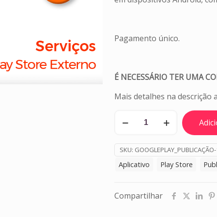
Pagamento único.
É NECESSÁRIO TER UMA C
Mais detalhes na descrição 
Publicação
Adic
Play
Store
SKU:
GOOGLEPLAY_PUBLICAÇÃO-
(Android)
App
Aplicativo
Play Store
Pub
externo
quantidade
Compartilhar