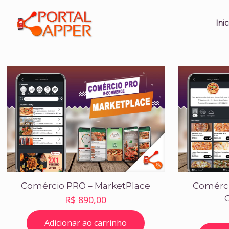
Inic
Comércio PRO – MarketPlace
Comérci
R$
890,00
Adicionar ao carrinho