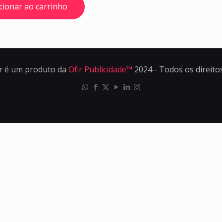
cionar ao carrinho
r é um produto da
Ofir Publicidade™
2024 - Todos os direito