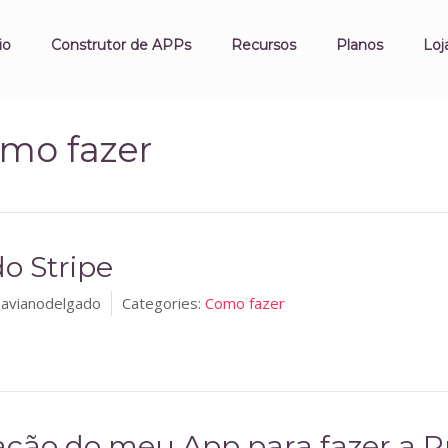
io
Construtor de APPs
Recursos
Planos
Loj
mo fazer
o Stripe
lavianodelgado
Categories:
Como fazer
ação do meu App para fazer a 