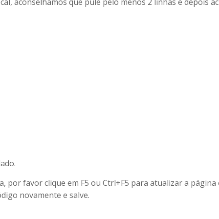
local, aconselhamos que pule pelo menos 2 linhas e depois a
lado.
, por favor clique em F5 ou Ctrl+F5 para atualizar a págin
código novamente e salve.