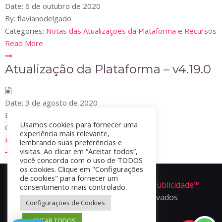
Date:
6 de outubro de 2020
By:
flavianodelgado
Categories:
Notas das Atualizações da Plataforma e Recursos
Read More
Atualização da Plataforma – v4.19.0
Date:
3 de agosto de 2020
By:
flavianodelgado
Usamos cookies para fornecer uma
Categories:
experiência mais relevante,
Read More
lembrando suas preferências e
visitas. Ao clicar em “Aceitar todos”,
você concorda com o uso de TODOS
os cookies. Clique em "Configurações
de cookies" para fornecer um
Portal Apper é um produto da
Ofir Publicidade™
consentimento mais controlado.
2024 - Todos os direitos reservados
Configurações de Cookies
ACEITAR TODOS