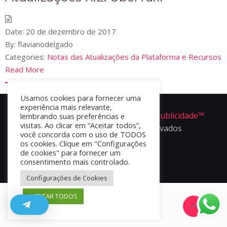
Date:
20 de dezembro de 2017
By:
flavianodelgado
Categories:
Notas das Atualizações da Plataforma e Recursos
Read More
Usamos cookies para fornecer uma
experiência mais relevante,
Portal Apper é um produto da
Ofir Publicidade™
lembrando suas preferências e
visitas. Ao clicar em “Aceitar todos”,
2024 - Todos os direitos reservados
você concorda com o uso de TODOS
os cookies. Clique em "Configurações
de cookies" para fornecer um
consentimento mais controlado.
Configurações de Cookies
ACEITAR TODOS