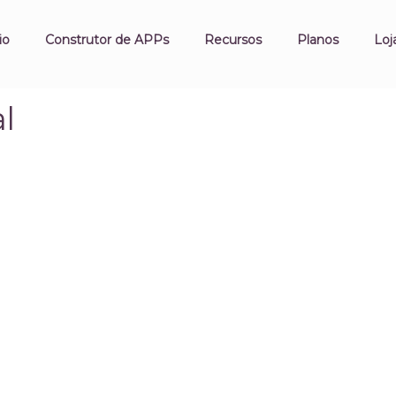
io
Construtor de APPs
Recursos
Planos
Loj
l