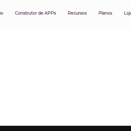
io
Construtor de APPs
Recursos
Planos
Loj