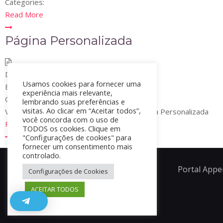
Categories:
Read More
Página Personalizada
Date:
28 de agosto de 2017
Usamos cookies para fornecer uma
By:
flavianodelgado
experiência mais relevante,
Categories:
Documentações
lembrando suas preferências e
visitas. Ao clicar em “Aceitar todos”,
Veja aqui a documentação do recurso Página Personalizada
você concorda com o uso de
Read More
TODOS os cookies. Clique em
"Configurações de cookies" para
fornecer um consentimento mais
controlado.
Portal Appe
Configurações de Cookies
ACEITAR TODOS