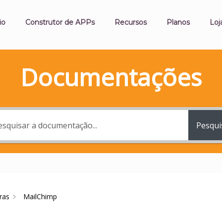
io
Construtor de APPs
Recursos
Planos
Loj
Documentações
Pesqui
ras
MailChimp