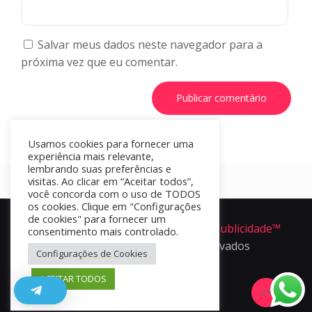
Salvar meus dados neste navegador para a
próxima vez que eu comentar.
Usamos cookies para fornecer uma
experiência mais relevante,
lembrando suas preferências e
visitas. Ao clicar em “Aceitar todos”,
você concorda com o uso de TODOS
os cookies. Clique em "Configurações
de cookies" para fornecer um
Portal Apper é um produto da
Ofir Publicidade™
consentimento mais controlado.
2024 - Todos os direitos reservados
Configurações de Cookies
ACEITAR TODOS