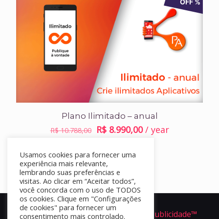
OFF %
Plano Ilimitado – anual
O
O
R$
8.990,00
/ year
R$
10.788,00
preço
preço
Assinar
original
atual
Usamos cookies para fornecer uma
experiência mais relevante,
era:
é:
lembrando suas preferências e
R$ 10.788,00.
R$ 8.990,00.
visitas. Ao clicar em “Aceitar todos”,
você concorda com o uso de TODOS
os cookies. Clique em "Configurações
de cookies" para fornecer um
Portal Apper é um produto da
Ofir Publicidade™
consentimento mais controlado.