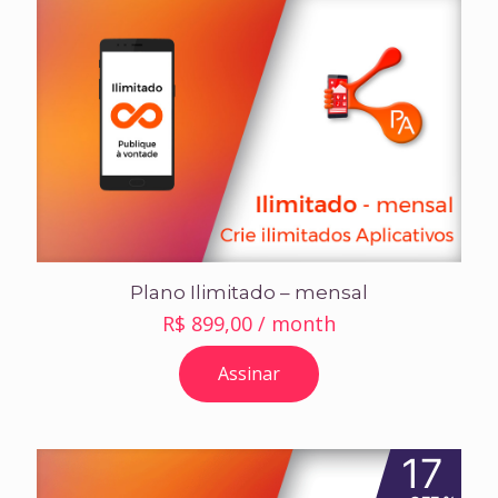
Plano Ilimitado – mensal
R$
899,00
/ month
Assinar
17