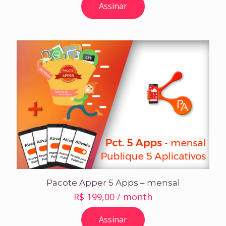
Assinar
original
atual
era:
é:
R$ 1.176,00.
R$ 980,00.
Pacote Apper 5 Apps – mensal
R$
199,00
/ month
Assinar