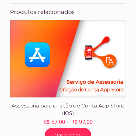
Produtos relacionados
Assessoria para criação de Conta App Store
(iOS)
Price
R$
57,00
–
R$
97,00
range:
Ver opções