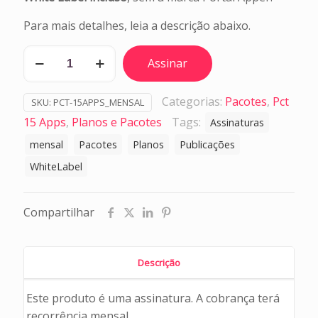
Para mais detalhes, leia a descrição abaixo.
Pacote
Assinar
Apper
15
Categorias:
Pacotes
,
Pct
SKU:
PCT-15APPS_MENSAL
Apps
15 Apps
,
Planos e Pacotes
Tags:
Assinaturas
-
mensal
mensal
Pacotes
Planos
Publicações
quantidade
WhiteLabel
Compartilhar
Descrição
Este produto é uma assinatura. A cobrança terá
recorrência mensal.