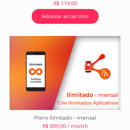
R$
119,00
Adicionar ao carrinho
Plano Ilimitado – mensal
R$
899,00
/ month