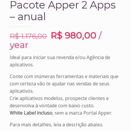
Pacote Apper 2 Apps
– anual
O
O
R$
980,00
/
R$
1.176,00
preço
preço
year
original
atual
Ideal para iniciar sua revenda e/ou Agência de
era:
é:
aplicativos.
R$ 1.176,00.
R$ 980,
Conte com inúmeras ferramentas e materiais que
com certeza vão te ajudar nas vendas de seus
aplicativos.
Crie aplicativos modelos, prospecte clientes e
desenvolva à vontade com baixo custo.
White Label incluso
, sem a marca Portal Apper.
Para mais detalhes, leia a descrição abaixo.