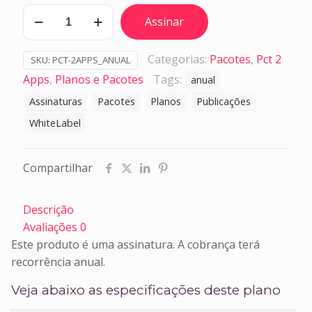
Pacote
Assinar
Apper
2
Categorias:
Pacotes
,
Pct 2
SKU:
PCT-2APPS_ANUAL
Apps
Apps
,
Planos e Pacotes
Tags:
anual
-
anual
Assinaturas
Pacotes
Planos
Publicações
quantidade
WhiteLabel
Compartilhar
Descrição
Avaliações
0
Este produto é uma assinatura. A cobrança terá
recorrência anual.
Veja abaixo as especificações deste plano