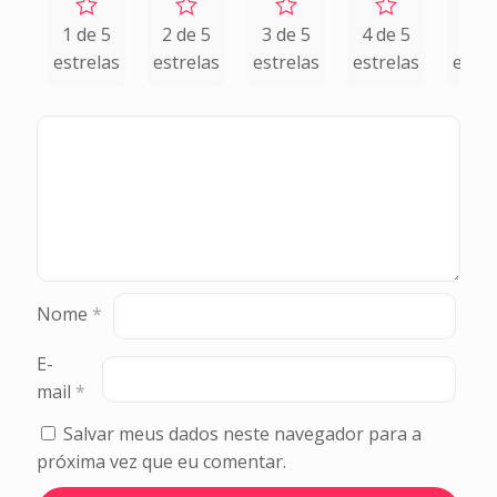
1 de 5
2 de 5
3 de 5
4 de 5
5 de
estrelas
estrelas
estrelas
estrelas
estre
Nome
*
E-
mail
*
Salvar meus dados neste navegador para a
próxima vez que eu comentar.