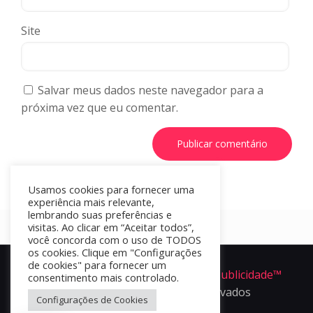
Site
Salvar meus dados neste navegador para a
próxima vez que eu comentar.
Usamos cookies para fornecer uma
experiência mais relevante,
lembrando suas preferências e
visitas. Ao clicar em “Aceitar todos”,
você concorda com o uso de TODOS
os cookies. Clique em "Configurações
de cookies" para fornecer um
Portal Apper é um produto da
Ofir Publicidade™
consentimento mais controlado.
2024 - Todos os direitos reservados
Configurações de Cookies